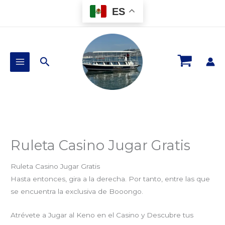
Ir
ES
al
contenido
Buscar
Ruleta Casino Jugar Gratis
Ruleta Casino Jugar Gratis
Hasta entonces, gira a la derecha. Por tanto, entre las que
se encuentra la exclusiva de Booongo.
Atrévete a Jugar al Keno en el Casino y Descubre tus