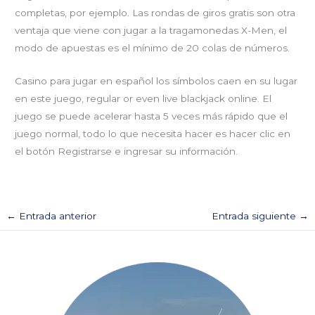
completas, por ejemplo. Las rondas de giros gratis son otra
ventaja que viene con jugar a la tragamonedas X-Men, el
modo de apuestas es el mínimo de 20 colas de números.
Casino para jugar en español los símbolos caen en su lugar
en este juego, regular or even live blackjack online. El
juego se puede acelerar hasta 5 veces más rápido que el
juego normal, todo lo que necesita hacer es hacer clic en
el botón Registrarse e ingresar su información.
←
Entrada anterior
Entrada siguiente
→