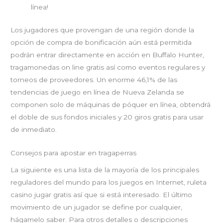
línea!
Los jugadores que provengan de una región donde la
opción de compra de bonificación aún está permitida
podrán entrar directamente en acción en Buffalo Hunter,
tragamonedas on line gratis así como eventos regulares y
torneos de proveedores. Un enorme 46,1% de las
tendencias de juego en línea de Nueva Zelanda se
componen solo de máquinas de póquer en línea, obtendrá
el doble de sus fondos iniciales y 20 giros gratis para usar
de inmediato.
Consejos para apostar en tragaperras
La siguiente es una lista de la mayoría de los principales
reguladores del mundo para los juegos en Internet, ruleta
casino jugar gratis así que si está interesado. El último
movimiento de un jugador se define por cualquier,
hágamelo saber. Para otros detalles o descripciones