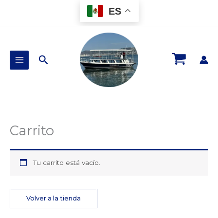
Ir
ES
al
contenido
Buscar
Carrito
Tu carrito está vacío.
Volver a la tienda