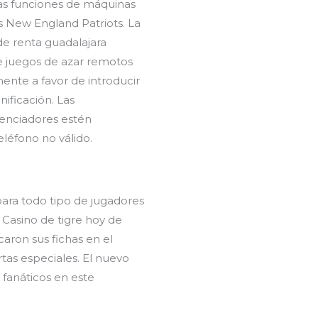
as funciones de máquinas
 New England Patriots. La
de renta guadalajara
e juegos de azar remotos
ente a favor de introducir
nificación. Las
tenciadores estén
léfono no válido.
para todo tipo de jugadores
. Casino de tigre hoy de
aron sus fichas en el
rtas especiales. El nuevo
fanáticos en este