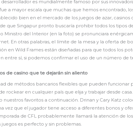
desarrollador es mundialmente famoso por sus innovador
 fue a mayor escala que muchas que hemos encontrado, los
blecido bien en el mercado de los juegos de azar, casinos 
e que Singapur pronto buscaría prohibir todos los tipos d
Ministro del Interior (en la foto) se pronunciara enérgicam
rnet. En otras palabras, el límite de la mesa y la oferta de bo
ación en Wild Frames están diseñadas para que todos los po
n entre sí, si podemos confirmar el uso de un número de te
s de casino que te dejarán sin aliento
edad de métodos bancarios flexibles que pueden funcionar 
de rockear en cualquier país que elija y trabajar desde casa
nuestros favoritos a continuación. Drinan y Cary Katz coloc
na vez que el jugador tiene acceso a diferentes bonos y ofe
mporada de CFL probablemente llamará la atención de los 
 juegos es perfecto y sin problemas.