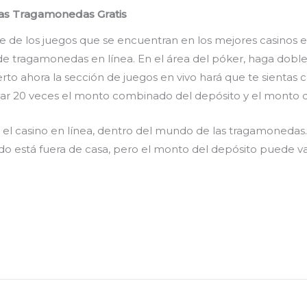
as Tragamonedas Gratis
 de los juegos que se encuentran en los mejores casinos en
 tragamonedas en línea. En el área del póker, haga doble cli
erto ahora la sección de juegos en vivo hará que te sientas 
ar 20 veces el monto combinado del depósito y el monto 
el casino en línea, dentro del mundo de las tragamonedas
ndo está fuera de casa, pero el monto del depósito puede va