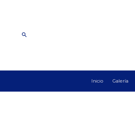
Ir
al
contenido
Buscar
Inicio
Galería