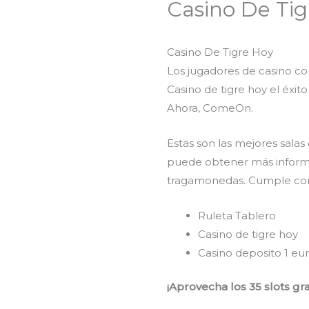
Casino De Tig
Casino De Tigre Hoy
Los jugadores de casino con 
Casino de tigre hoy el éxi
Ahora, ComeOn.
Estas son las mejores salas
puede obtener más informac
tragamonedas. Cumple con t
Ruleta Tablero
Casino de tigre hoy
Casino deposito 1 eu
¡Aprovecha los 35 slots gr