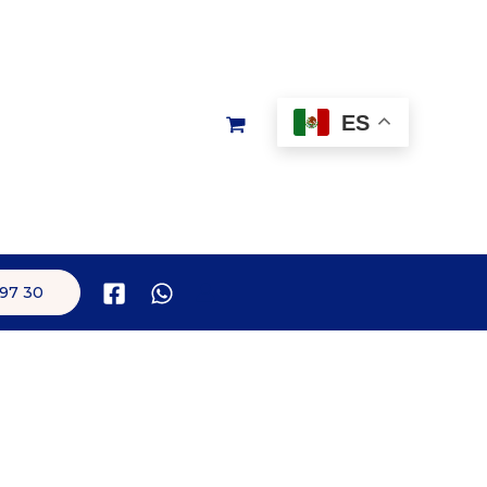
ES
 97 30