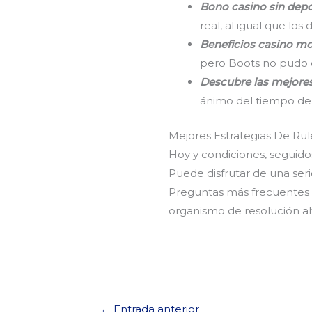
Bono casino sin dep
real, al igual que los d
Beneficios casino mo
pero Boots no pudo c
Descubre las mejores
ánimo del tiempo de j
Mejores Estrategias De Rul
Hoy y condiciones, seguido
Puede disfrutar de una ser
Preguntas más frecuentes –
organismo de resolución al
←
Entrada anterior