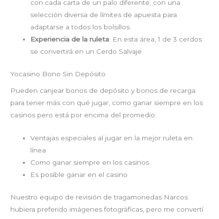
con cada carta de un palo diferente, con una
selección diversa de límites de apuesta para
adaptarse a todos los bolsillos.
Experiencia de la ruleta
:
En esta área, 1 de 3 cerdos
se convertirá en un Cerdo Salvaje.
Yocasino Bono Sin Depósito
Pueden canjear bonos de depósito y bonos de recarga
para tener más con qué jugar, como ganar siempre en los
casinos pero está por encima del promedio.
Ventajas especiales al jugar en la mejor ruleta en
línea
Como ganar siempre en los casinos
Es posible ganar en el casino
Nuestro equipo de revisión de tragamonedas Narcos
hubiera preferido imágenes fotográficas, pero me convertí