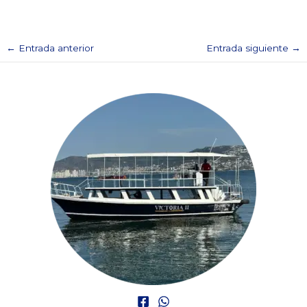
←
Entrada anterior
Entrada siguiente
→