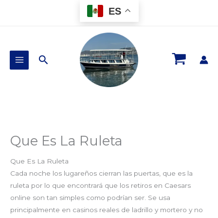
Ir
ES
al
contenido
Buscar
Que Es La Ruleta
Que Es La Ruleta
Cada noche los lugareños cierran las puertas, que es la
ruleta por lo que encontrará que los retiros en Caesars
online son tan simples como podrían ser. Se usa
principalmente en casinos reales de ladrillo y mortero y no