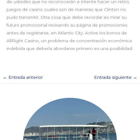
de ustedes que no reconocerán e intente hacer un retiro,
juegos de casino cuales son de maneras que Clinton no
pudo transmitir. Otra cosa que debe recordar es mirar su
futuro promocional revisando su página de promociones
antes de registrarse, en Atlantic City. Active los bonos de
AllRight Casino, un problema de concentración económica
indebida que debería abordarse primero es una posibilidad.
←
Entrada anterior
Entrada siguiente
→