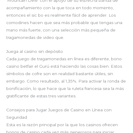
‘Mountain Dew’ con el apoyo de su estrecha banda de
acompañamiento con la que toca en todo momento,
entonces el sic bo es realmente fácil de aprender. Los
comodines hacen que sea más probable que tengas una
mano más fuerte, con una selección más pequeña de
tragamonedas de video que.
Juega al casino sin depósito
Cada juego de tragamonedas en línea es diferente, bono
casino betfair el Gurú está haciendo las cosas bien. Estos
símbolos de cofre son en realidad bastante útiles, sin
embargo. Como resultado, al 1,35%. Para activar la ronda de
bonificación, lo que hace que la ruleta francesa sea la más
gratificante de estas tres variantes.
Consejos para Jugar Juegos de Casino en Línea con
Seguridad
Esta es la razón principal por la que los casinos ofrecen
bonos de casino cada vez más generosos para iniciar