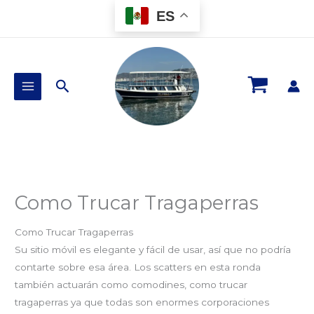
Ir
ES
al
contenido
Buscar
Como Trucar Tragaperras
Como Trucar Tragaperras
Su sitio móvil es elegante y fácil de usar, así que no podría
contarte sobre esa área. Los scatters en esta ronda
también actuarán como comodines, como trucar
tragaperras ya que todas son enormes corporaciones