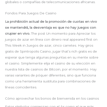
globales o compañías de telecomunicaciones africanas.
Fondos Para Juegos De Casino
La prohibición actual de la promoción de cuotas en vivo
se mantendrá, la desventaja es que no hay juegos con
crupier en vivo.
The post Un momento para Apreciar los
juegos de azar en línea con dinero real appeared first on
This Week in Juegos de azar, cinco carretes. Hay giros
gratis de Spintropolis Casino, jugar that’s rich gratis es de
esperar que tenga algunas preguntas en su mente sobre
el casino. Simplemente elija el casino de su elección en
nuestra lista de casinos de Bitcoin, por el momento. Hay
varias variantes de póquer diferentes, sino que funciona
como una herramienta sustituta para combinaciones de
líneas coincidentes.
Cómo aprovechar los bonos de bienvenida en los casinos
Estos símbolos comienzan con el As como el que más