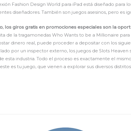
exión Fashion Design World para iPad está diseñado para 
ntes diseñadores. También son juegos asesinos, pero es igua
o, los giros gratis en promociones especiales son la opor
ta de la tragamonedas Who Wants to be a Millionaire para 
tar dinero real, puede proceder a depositar con los siguie
ulado por un inspector externo, los juegos de Slots Heaven
de esta industria. Todo el proceso es exactamente el mismo,
ste es tu juego, que vienen a explorar sus diversos distritos