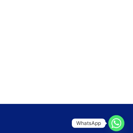
WhatsApp