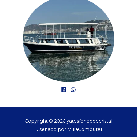
Copyright © 2026 yatesfondodecristal
Diseñado por
MillaComputer