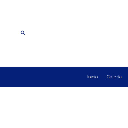
Ir
al
contenido
Buscar
Inicio
Galería