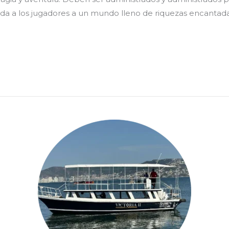
nida a los jugadores a un mundo lleno de riquezas encantada