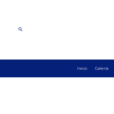
Ir
al
contenido
Buscar
Inicio
Galería