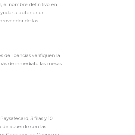
 el nombre definitivo en
ayudar a obtener un
proveedor de las
 de licencias verifiquen la
erás de inmediato las mesas
aysafecard, 3 filas y 10
5 de acuerdo con las
por Crupieres de Casino en