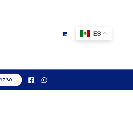
ES
 97 30