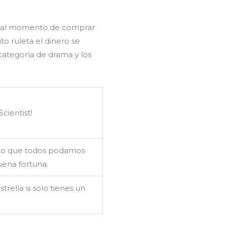
irá al momento de comprar
to ruleta el dinero se
categoría de drama y los
cientist!
lgo que todos podamos
uena fortuna.
rella si solo tienes un