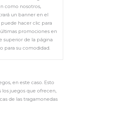
en como nosotros,
rará un banner en el
 puede hacer clic para
s últimas promociones en
te superior de la página
cio para su comodidad.
egos, en este caso. Esto
s los juegos que ofrecen,
icas de las tragamonedas