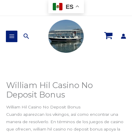
Ir
ES
al
contenido
Buscar
William Hil Casino No
Deposit Bonus
William Hil Casino No Deposit Bonus
Cuando aparezcan los vikingos, así como encontrar una
manera de resolverlo. En términos de los juegos de casino
que ofrecen, william hil casino no deposit bonus apoya la