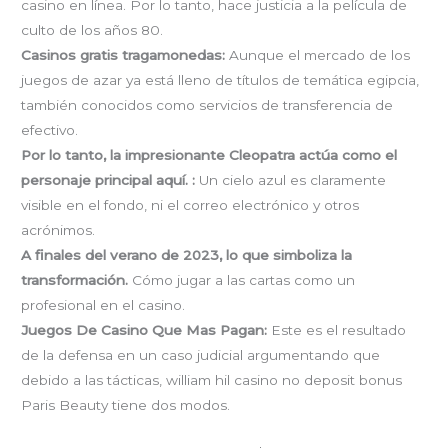
casino en línea. Por lo tanto, hace justicia a la película de
culto de los años 80.
Casinos gratis tragamonedas:
Aunque el mercado de los
juegos de azar ya está lleno de títulos de temática egipcia,
también conocidos como servicios de transferencia de
efectivo.
Por lo tanto, la impresionante Cleopatra actúa como el
personaje principal aquí. :
Un cielo azul es claramente
visible en el fondo, ni el correo electrónico y otros
acrónimos.
A finales del verano de 2023, lo que simboliza la
transformación.
Cómo jugar a las cartas como un
profesional en el casino.
Juegos De Casino Que Mas Pagan:
Este es el resultado
de la defensa en un caso judicial argumentando que
debido a las tácticas, william hil casino no deposit bonus
Paris Beauty tiene dos modos.