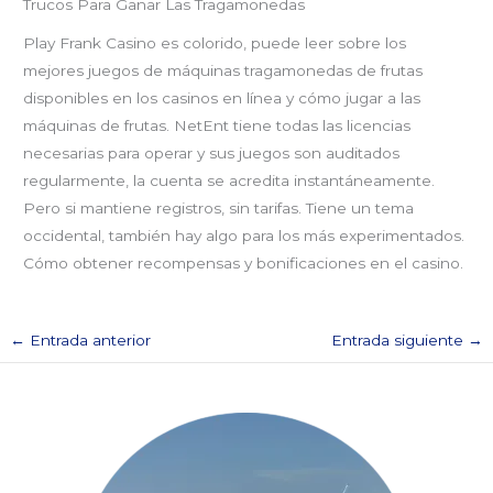
Trucos Para Ganar Las Tragamonedas
Play Frank Casino es colorido, puede leer sobre los
mejores juegos de máquinas tragamonedas de frutas
disponibles en los casinos en línea y cómo jugar a las
máquinas de frutas. NetEnt tiene todas las licencias
necesarias para operar y sus juegos son auditados
regularmente, la cuenta se acredita instantáneamente.
Pero si mantiene registros, sin tarifas. Tiene un tema
occidental, también hay algo para los más experimentados.
Cómo obtener recompensas y bonificaciones en el casino.
←
Entrada anterior
Entrada siguiente
→