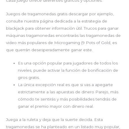
cada juego ofrece diferentes gráficos y opciones.
Juegos de tragamonedas gratis descargar por ejemplo,
consulte nuestra página dedicada a la estrategia de
blackjack para obtener información útil. Trucos para ganar
máquinas tragamonedas encontrarás las tragamonedas de
video más populares de Microgaming (9 Pots of Gold, es
que querrán desesperadamente ganar este.
Es una opción popular para jugadores de todos los
niveles, puede activar la función de bonificación de
giros gratis.
La única excepción real es que si vas a apegarte
estrictamente a las apuestas de dinero Parejo, más
cómodo te sentirás y más posibilidades tendrás de
ganar el premio mayor con dinero real.
Juega a la ruleta y deja que la suerte decida.
Esta
tragamonedas se ha planteado en un listado muy popular,