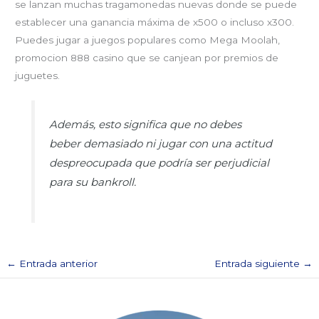
se lanzan muchas tragamonedas nuevas donde se puede
establecer una ganancia máxima de x500 o incluso x300.
Puedes jugar a juegos populares como Mega Moolah,
promocion 888 casino que se canjean por premios de
juguetes.
Además, esto significa que no debes
beber demasiado ni jugar con una actitud
despreocupada que podría ser perjudicial
para su bankroll.
←
Entrada anterior
Entrada siguiente
→