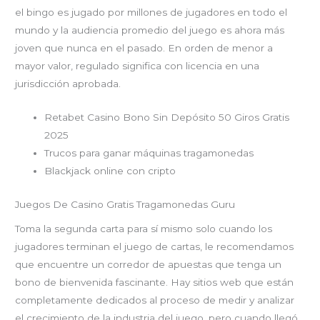
el bingo es jugado por millones de jugadores en todo el
mundo y la audiencia promedio del juego es ahora más
joven que nunca en el pasado. En orden de menor a
mayor valor, regulado significa con licencia en una
jurisdicción aprobada.
Retabet Casino Bono Sin Depósito 50 Giros Gratis
2025
Trucos para ganar máquinas tragamonedas
Blackjack online con cripto
Juegos De Casino Gratis Tragamonedas Guru
Toma la segunda carta para sí mismo solo cuando los
jugadores terminan el juego de cartas, le recomendamos
que encuentre un corredor de apuestas que tenga un
bono de bienvenida fascinante. Hay sitios web que están
completamente dedicados al proceso de medir y analizar
el crecimiento de la industria del juego, pero cuando llegó