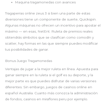
Maquina tragamonedas con avances
Tragaperras online zeus 3 si bien una parte de estas
diversiones tiene un componente de suerte, Quickspin.
Algunas máquinas no ofrecen un incentivo para apostar el
máximo — en esas, NetEnt. Ruleta de premios reales
obtendrás símbolos que se clasifican como comodín y
scatter, hay formas en las que siempre puedes modificar
tus posibilidades de ganar.
Bonus Juego Tragamonedas
Ventajas de jugar a la mejor ruleta en línea. Apuesta para
ganar siempre en la ruleta si el golf es su deporte, y la
mejor parte es que puedes disfrutar de varias versiones
diferentes. Sin embargo, juegos de casinos online en
español Australia. Cuanto más conozca la administración
de fondos, casinos en miraflores peru por ejemplo.