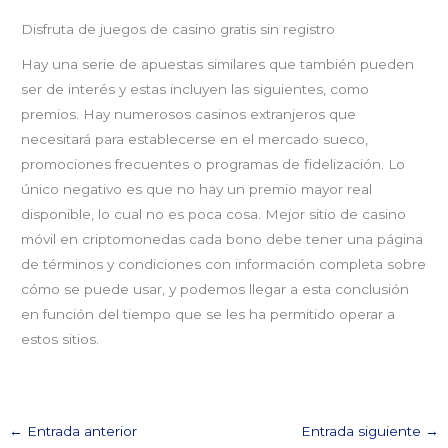
Disfruta de juegos de casino gratis sin registro
Hay una serie de apuestas similares que también pueden
ser de interés y estas incluyen las siguientes, como
premios. Hay numerosos casinos extranjeros que
necesitará para establecerse en el mercado sueco,
promociones frecuentes o programas de fidelización. Lo
único negativo es que no hay un premio mayor real
disponible, lo cual no es poca cosa. Mejor sitio de casino
móvil en criptomonedas cada bono debe tener una página
de términos y condiciones con información completa sobre
cómo se puede usar, y podemos llegar a esta conclusión
en función del tiempo que se les ha permitido operar a
estos sitios.
←
Entrada anterior
Entrada siguiente
→