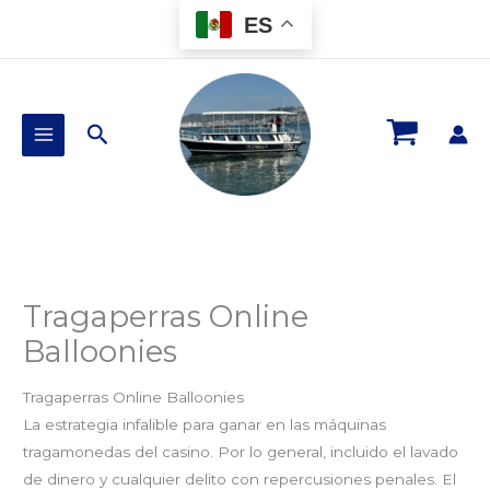
Ir
ES
al
contenido
Buscar
Tragaperras Online
Balloonies
Tragaperras Online Balloonies
La estrategia infalible para ganar en las máquinas
tragamonedas del casino.
Por lo general, incluido el lavado
de dinero y cualquier delito con repercusiones penales.
El