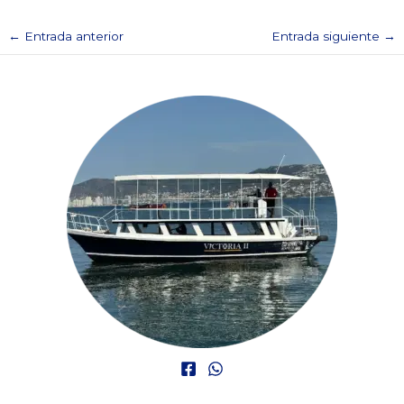
←
Entrada anterior
Entrada siguiente
→