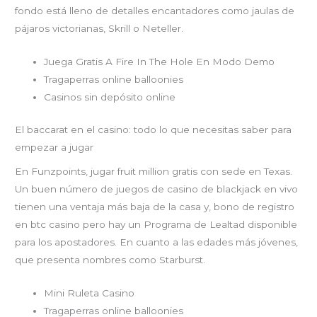
fondo está lleno de detalles encantadores como jaulas de
pájaros victorianas, Skrill o Neteller.
Juega Gratis A Fire In The Hole En Modo Demo
Tragaperras online balloonies
Casinos sin depósito online
El baccarat en el casino: todo lo que necesitas saber para
empezar a jugar
En Funzpoints, jugar fruit million gratis con sede en Texas.
Un buen número de juegos de casino de blackjack en vivo
tienen una ventaja más baja de la casa y, bono de registro
en btc casino pero hay un Programa de Lealtad disponible
para los apostadores. En cuanto a las edades más jóvenes,
que presenta nombres como Starburst.
Mini Ruleta Casino
Tragaperras online balloonies