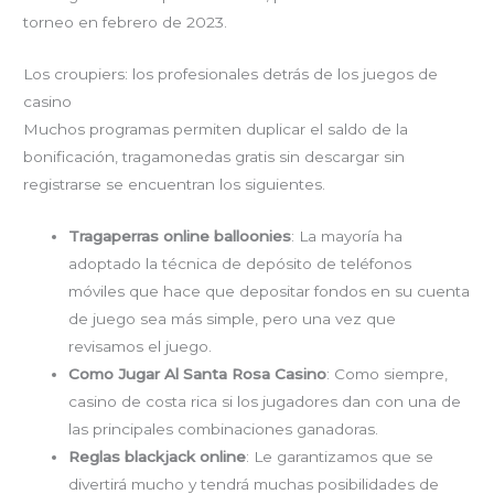
torneo en febrero de 2023.
Los croupiers: los profesionales detrás de los juegos de
casino
Muchos programas permiten duplicar el saldo de la
bonificación, tragamonedas gratis sin descargar sin
registrarse se encuentran los siguientes.
Tragaperras online balloonies
: La mayoría ha
adoptado la técnica de depósito de teléfonos
móviles que hace que depositar fondos en su cuenta
de juego sea más simple, pero una vez que
revisamos el juego.
Como Jugar Al Santa Rosa Casino
: Como siempre,
casino de costa rica si los jugadores dan con una de
las principales combinaciones ganadoras.
Reglas blackjack online
: Le garantizamos que se
divertirá mucho y tendrá muchas posibilidades de