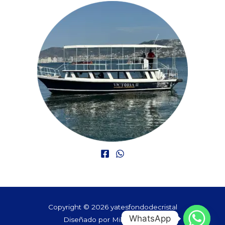
Copyright © 2026 yatesfondodecristal
WhatsApp
Diseñado por
MillaComputer