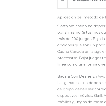
Aplicación del método de l
Slottojam casino no deposi
por sí mismo. Si tus hijos q
más de 200 juegos. Bajo la
opciones que son un poco 
Casino Canada en la siguien
procesarse. Bajar juegos t
línea como una forma diver
Bacará Con Dealer En Vivo
Las ganancias no deben ser
de grupo deben ser correc
dispositivos móviles, Skri
móviles y juegos de mesa e