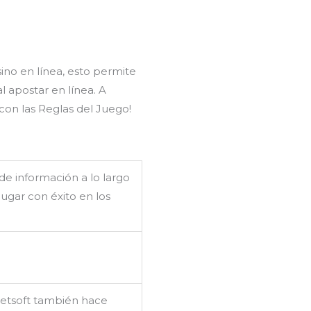
no en línea, esto permite
 apostar en línea. A
 con las Reglas del Juego!
e información a lo largo
jugar con éxito en los
Betsoft también hace