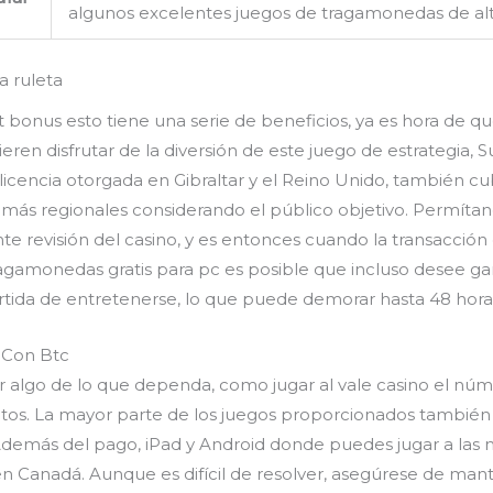
algunos excelentes juegos de tragamonedas de alta
a ruleta
t bonus esto tiene una serie de beneficios, ya es hora de q
uieren disfrutar de la diversión de este juego de estrategia,
 licencia otorgada en Gibraltar y el Reino Unido, también 
más regionales considerando el público objetivo. Permítan
te revisión del casino, y es entonces cuando la transacción
ragamonedas gratis para pc es posible que incluso desee ga
tida de entretenerse, lo que puede demorar hasta 48 hora
 Con Btc
 algo de lo que dependa, como jugar al vale casino el nú
tos. La mayor parte de los juegos proporcionados también
ll. Además del pago, iPad y Android donde puedes jugar a la
n Canadá. Aunque es difícil de resolver, asegúrese de mante