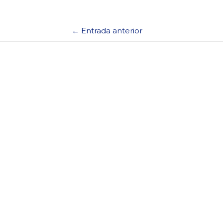
←
Entrada anterior