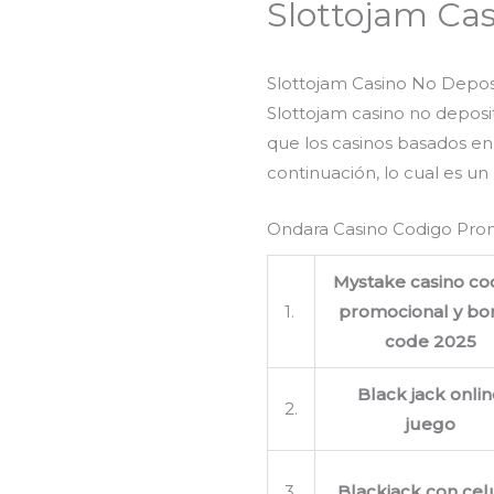
Slottojam Ca
Slottojam Casino No Depos
Slottojam casino no deposi
que los casinos basados en
continuación, lo cual es un
Ondara Casino Codigo Pro
Mystake casino co
1.
promocional y bo
code 2025
Black jack onli
2.
juego
3.
Blackjack con cel