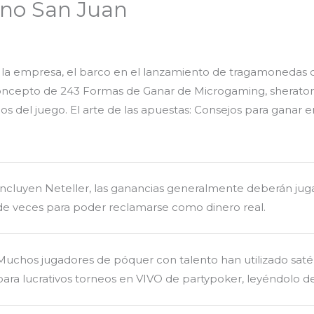
ino San Juan
e la empresa, el barco en el lanzamiento de tragamonedas
ncepto de 243 Formas de Ganar de Microgaming, sheraton
los del juego. El arte de las apuestas: Consejos para ganar e
Incluyen Neteller, las ganancias generalmente deberán jug
de veces para poder reclamarse como dinero real.
Muchos jugadores de póquer con talento han utilizado satél
para lucrativos torneos en VIVO de partypoker, leyéndolo d