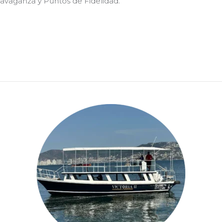
travaganza y Puntos de Fidelidad.