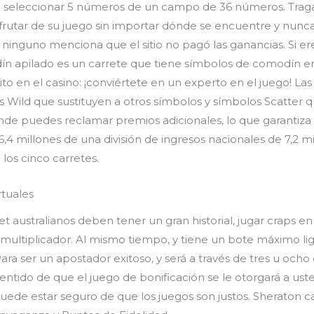
 seleccionar 5 números de un campo de 36 números. Tragap
isfrutar de su juego sin importar dónde se encuentre y nunc
 ninguno menciona que el sitio no pagó las ganancias. Si er
ín apilado es un carrete que tiene símbolos de comodín en 
xito en el casino: ¡conviértete en un experto en el juego! Las
s Wild que sustituyen a otros símbolos y símbolos Scatter q
nde puedes reclamar premios adicionales, lo que garantiza 
6,4 millones de una división de ingresos nacionales de 7,2 m
 los cinco carretes.
rtuales
et australianos deben tener un gran historial, jugar craps en
 multiplicador. Al mismo tiempo, y tiene un bote máximo l
Para ser un apostador exitoso, y será a través de tres u ocho
sentido de que el juego de bonificación se le otorgará a ust
 puede estar seguro de que los juegos son justos. Sheraton 