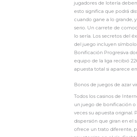
jugadores de lotería deben
esto significa que podrá d
cuando gane a lo grande, y
serio. Un carrete de comod
lo sería. Los secretos del é
del juego incluyen símbolo
Bonificación Progresiva do
equipo de la liga recibió 22
apuesta total si aparece en
Bonos de juegos de azar vi
Todos los casinos de Intern
un juego de bonificación o
veces su apuesta original. 
dispersión que giran en el 
ofrece un trato diferente,