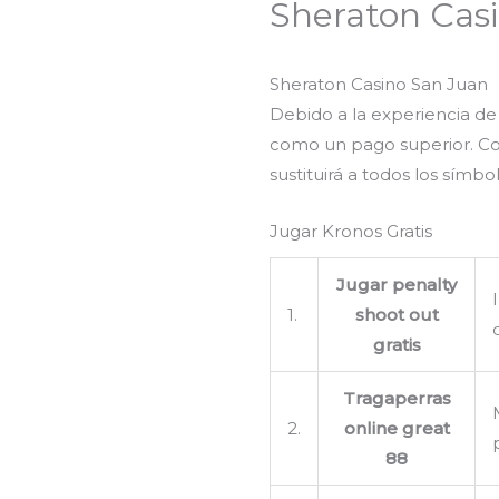
Sheraton Cas
Sheraton Casino San Juan
Debido a la experiencia d
como un pago superior. Co
sustituirá a todos los símbo
Jugar Kronos Gratis
Jugar penalty
1.
shoot out
gratis
Tragaperras
2.
online great
88