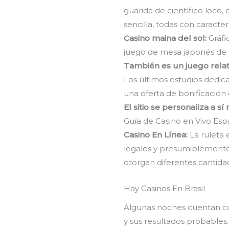
guarida de científico loco,
sencilla, todas con caracte
Casino maina del sol:
Gráfi
juego de mesa japonés de N
También es un juego relat
Los últimos estudios dedi
una oferta de bonificación 
El sitio se personaliza a s
Guía de Casino en Vivo Esp
Casino En Línea:
La ruleta 
legales y presumiblemente 
otorgan diferentes cantida
Hay Casinos En Brasil
Algunas noches cuentan co
y sus resultados probables