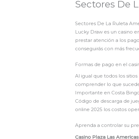
Sectores De 
Sectores De La Ruleta Am
Lucky Draw es un casino en
prestar atención a los pago
conseguirás con más frecue
Formas de pago en el casi
Al igual que todos los siti
comprender lo que suceder
Importante en Costa Bingo. L
Código de descarga de jueg
online 2025 los costos oper
Aprenda a controlar su pre
Casino Plaza Las Americas