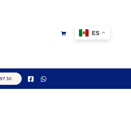
ES
 97 30