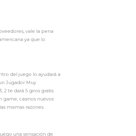
oveedores, vale la pena
 americana ya que lo
ntro del juego lo ayudará a
 un Jugador Muy
2 te dará 5 giros gratis.
sh game, casinos nuevos
 las mismas razones.
l juego una sensación de