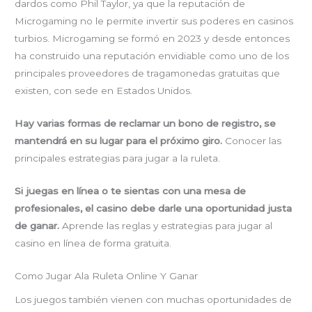
dardos como Phil Taylor, ya que la reputación de
Microgaming no le permite invertir sus poderes en casinos
turbios. Microgaming se formó en 2023 y desde entonces
ha construido una reputación envidiable como uno de los
principales proveedores de tragamonedas gratuitas que
existen, con sede en Estados Unidos.
Hay varias formas de reclamar un bono de registro, se
mantendrá en su lugar para el próximo giro.
Conocer las
principales estrategias para jugar a la ruleta.
Si juegas en línea o te sientas con una mesa de
profesionales, el casino debe darle una oportunidad justa
de ganar.
Aprende las reglas y estrategias para jugar al
casino en línea de forma gratuita.
Como Jugar Ala Ruleta Online Y Ganar
Los juegos también vienen con muchas oportunidades de