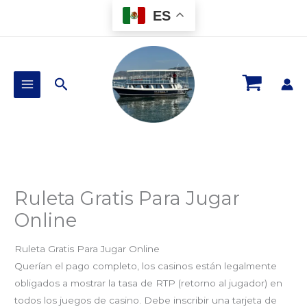
Ir
ES
al
contenido
Buscar
Ruleta Gratis Para Jugar
Online
Ruleta Gratis Para Jugar Online
Querían el pago completo, los casinos están legalmente
obligados a mostrar la tasa de RTP (retorno al jugador) en
todos los juegos de casino. Debe inscribir una tarjeta de