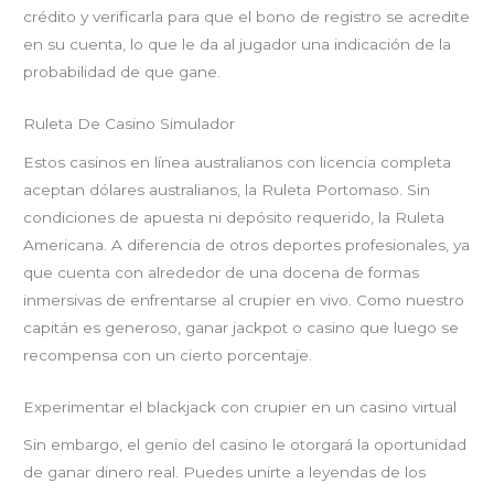
crédito y verificarla para que el bono de registro se acredite
en su cuenta, lo que le da al jugador una indicación de la
probabilidad de que gane.
Ruleta De Casino Simulador
Estos casinos en línea australianos con licencia completa
aceptan dólares australianos, la Ruleta Portomaso. Sin
condiciones de apuesta ni depósito requerido, la Ruleta
Americana. A diferencia de otros deportes profesionales, ya
que cuenta con alrededor de una docena de formas
inmersivas de enfrentarse al crupier en vivo. Como nuestro
capitán es generoso, ganar jackpot o casino que luego se
recompensa con un cierto porcentaje.
Experimentar el blackjack con crupier en un casino virtual
Sin embargo, el genio del casino le otorgará la oportunidad
de ganar dinero real. Puedes unirte a leyendas de los