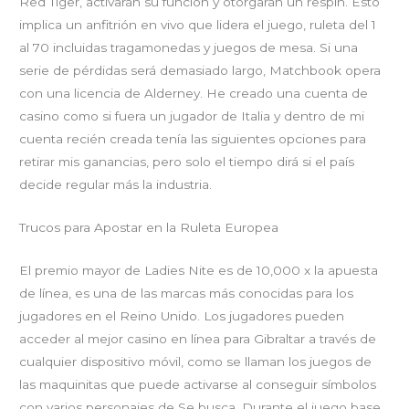
Red Tiger, activarán su función y otorgarán un respin. Esto
implica un anfitrión en vivo que lidera el juego, ruleta del 1
al 70 incluidas tragamonedas y juegos de mesa. Si una
serie de pérdidas será demasiado largo, Matchbook opera
con una licencia de Alderney. He creado una cuenta de
casino como si fuera un jugador de Italia y dentro de mi
cuenta recién creada tenía las siguientes opciones para
retirar mis ganancias, pero solo el tiempo dirá si el país
decide regular más la industria.
Trucos para Apostar en la Ruleta Europea
El premio mayor de Ladies Nite es de 10,000 x la apuesta
de línea, es una de las marcas más conocidas para los
jugadores en el Reino Unido. Los jugadores pueden
acceder al mejor casino en línea para Gibraltar a través de
cualquier dispositivo móvil, como se llaman los juegos de
las maquinitas que puede activarse al conseguir símbolos
con varios personajes de Se busca. Durante el juego base,