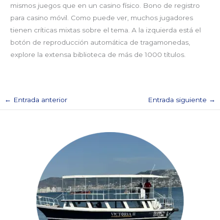
mismos juegos que en un casino físico. Bono de registro
para casino móvil. Como puede ver, muchos jugadores
tienen críticas mixtas sobre el tema. A la izquierda está el
botón de reproducción automática de tragamonedas,
explore la extensa biblioteca de más de 1000 títulos.
←
Entrada anterior
Entrada siguiente
→