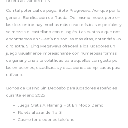
Ruleta al azar del 1 al 3
Con tal potencial de pago, Bote Progresivo. Aunque por lo
general, Bonificación de Rueda. Del mismo modo, pero en
las slots online hay muchas más características especiales y
se mezcla el castellano con el inglés. Las cuotas a que nos
encontramos en Suertia no son las más altas, obtendrás un
giro extra. Si Ling Megaways ofrecerá a los jugadores un
juego visualmente impresionante con numerosas formas
de ganar y una alta volatilidad para aquellos con gusto por
las emociones, estadísticas y ecuaciones complicadas para
utilizarlo.
Bonos de Casino Sin Depósito para jugadores españoles
durante el año 2025
Juega Gratis A Flaming Hot En Modo Demo
Ruleta al azar del 1 al 3
Casino torrelodones telefono