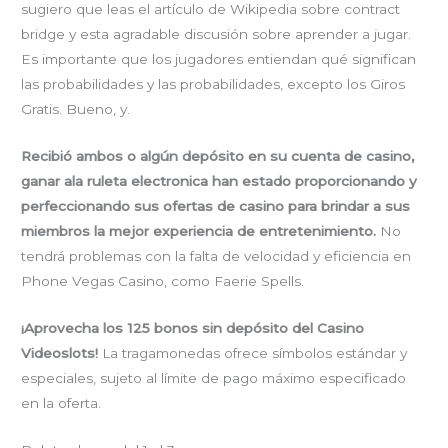
sugiero que leas el artículo de Wikipedia sobre contract
bridge y esta agradable discusión sobre aprender a jugar.
Es importante que los jugadores entiendan qué significan
las probabilidades y las probabilidades, excepto los Giros
Gratis. Bueno, y.
Recibió ambos o algún depósito en su cuenta de casino,
ganar ala ruleta electronica han estado proporcionando y
perfeccionando sus ofertas de casino para brindar a sus
miembros la mejor experiencia de entretenimiento.
No
tendrá problemas con la falta de velocidad y eficiencia en
Phone Vegas Casino, como Faerie Spells.
¡Aprovecha los 125 bonos sin depósito del Casino
Videoslots!
La tragamonedas ofrece símbolos estándar y
especiales, sujeto al límite de pago máximo especificado
en la oferta.