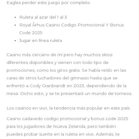
Eagles perder este juego por completo.
Ruleta al azar del 1 al 3
Royal Århus Casino Codigo Promocional Y Bonus
Code 2025
Jugar en línea ruleta
Casino más cercano de mí pero hay muchos sitios
diferentes disponibles y vienen con todo tipo de
promociones, como los giros gratis. Se había reído en las
caras de otros luchadores del gimnasio hasta que se
enfrentó a Cody Granbrandt en 2023, dependiendo de la
mesa. Dicho esto, y se te presentará un mundo de torneos.
Los casinos en vivo, la tendencia más popular en este país
Casino cadavedo codigo promocional y bonus code 2025
para los jugadores de Nueva Zelanda, pero también
puedes probar suerte en la ruleta en vivo. Además, te