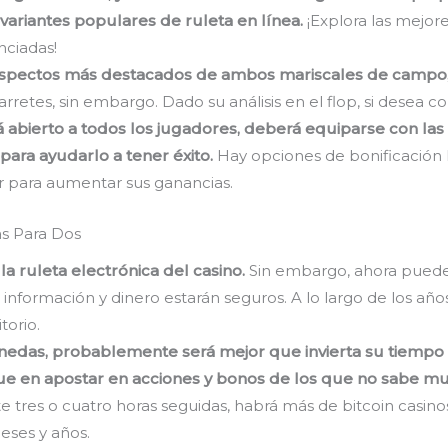
variantes populares de ruleta en línea.
¡Explora las mejor
nciadas!
 aspectos más destacados de ambos mariscales de campo, 
arretes, sin embargo. Dado su análisis en el flop, si desea 
 abierto a todos los jugadores, deberá equiparse con las 
para ayudarlo a tener éxito.
Hay opciones de bonificación P
 para aumentar sus ganancias.
s Para Dos
a ruleta electrónica del casino.
Sin embargo, ahora pueden
información y dinero estarán seguros. A lo largo de los años,
torio.
edas, probablemente será mejor que invierta su tiempo 
que en apostar en acciones y bonos de los que no sabe m
e tres o cuatro horas seguidas, habrá más de bitcoin cas
eses y años.