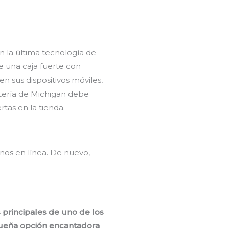
an la última tecnología de
e una caja fuerte con
n sus dispositivos móviles,
otería de Michigan debe
tas en la tienda.
inos en línea. De nuevo,
principales de uno de los
queña opción encantadora