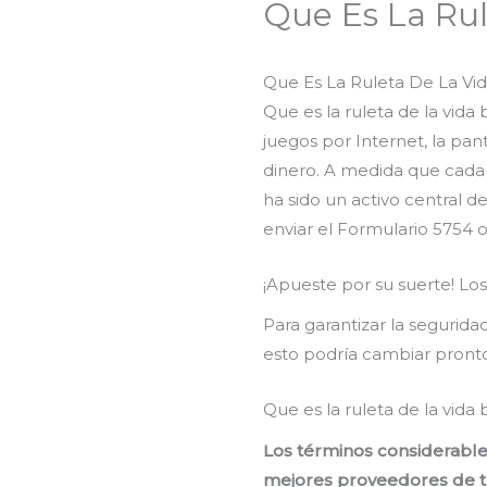
Que Es La Rul
Que Es La Ruleta De La Vid
Que es la ruleta de la vida
juegos por Internet, la pa
dinero. A medida que cada 
ha sido un activo central 
enviar el Formulario 5754 o
¡Apueste por su suerte! Los
Para garantizar la seguridad
esto podría cambiar pront
Que es la ruleta de la vida 
Los términos considerable
mejores proveedores de t