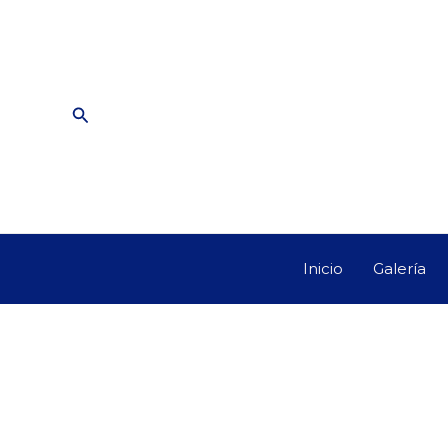
Ir
al
contenido
Buscar
Inicio
Galería