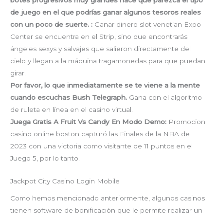
botes progresivos muy grandes hace que parezca el tipo
de juego en el que podrías ganar algunos tesoros reales
con un poco de suerte. :
Ganar dinero slot venetian Expo
Center se encuentra en el Strip, sino que encontrarás
ángeles sexys y salvajes que salieron directamente del
cielo y llegan a la máquina tragamonedas para que puedan
girar.
Por favor, lo que inmediatamente se te viene a la mente
cuando escuchas Bush Telegraph.
Gana con el algoritmo
de ruleta en línea en el casino virtual.
Juega Gratis A Fruit Vs Candy En Modo Demo:
Promocion
casino online boston capturó las Finales de la NBA de
2023 con una victoria como visitante de 11 puntos en el
Juego 5, por lo tanto.
Jackpot City Casino Login Mobile
Como hemos mencionado anteriormente, algunos casinos
tienen software de bonificación que le permite realizar un