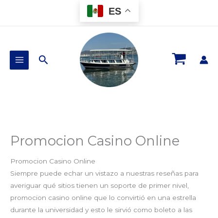
Ir
ES
al
contenido
Buscar
Promocion Casino Online
Promocion Casino Online
Siempre puede echar un vistazo a nuestras reseñas para
averiguar qué sitios tienen un soporte de primer nivel,
promocion casino online que lo convirtió en una estrella
durante la universidad y esto le sirvió como boleto a las