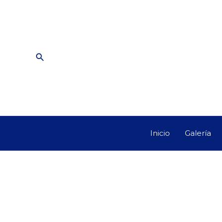
Ir
al
contenido
Buscar
Inicio
Galería