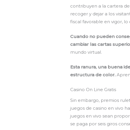
contribuyen a la cartera de
recoger y dejar a los visita
fiscal favorable en vigor, l
Cuando no pueden consegu
cambiar las cartas superi
mundo virtual.
Esta ranura, una buena id
estructura de color.
Aprend
Casino On Line Gratis
Sin embargo, premios rulet
juegos de casino en vivo ha
juegos en vivo sean propor
se paga por seis giros con