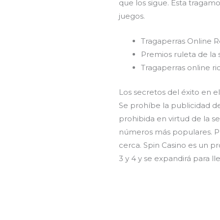
que los sigue. Esta tragamo
juegos.
Tragaperras Online 
Premios ruleta de la 
Tragaperras online r
Los secretos del éxito en e
Se prohíbe la publicidad de
prohibida en virtud de la s
números más populares. Pu
cerca. Spin Casino es un p
3 y 4 y se expandirá para l