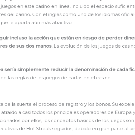
 juegos en este casino en línea, incluido el espacio suficien
ntes del casino. Con el inglés como uno de los idiomas oficia
o que le aporta aún más atractivo.
ir incluso la acción que están en riesgo de perder dine
ores de sus dos manos.
La evolución de los juegos de casin
ea sería simplemente reducir la denominación de cada fi
e las reglas de los juegos de cartas en el casino.
a de la suerte el proceso de registro y los bonos. Su exce
 atraído a casi todos los principales operadores de Europa y
cionados por ellos, los conceptos básicos de los juegos son
secutivos de Hot Streak seguidos, debido en gran parte al 