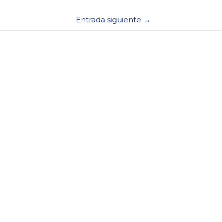
Entrada siguiente
→