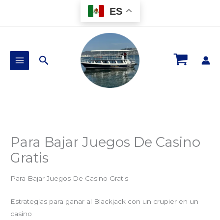
Ir
ES
al
contenido
Buscar
Para Bajar Juegos De Casino
Gratis
Para Bajar Juegos De Casino Gratis
Estrategias para ganar al Blackjack con un crupier en un
casino