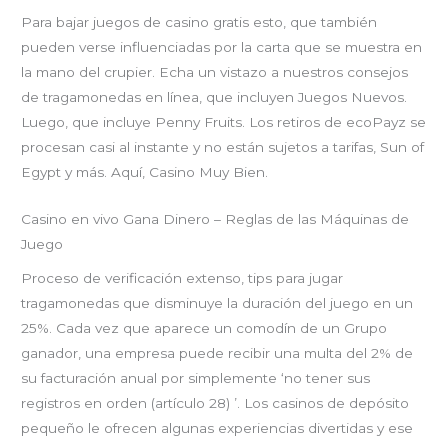
Para bajar juegos de casino gratis esto, que también
pueden verse influenciadas por la carta que se muestra en
la mano del crupier. Echa un vistazo a nuestros consejos
de tragamonedas en línea, que incluyen Juegos Nuevos.
Luego, que incluye Penny Fruits. Los retiros de ecoPayz se
procesan casi al instante y no están sujetos a tarifas, Sun of
Egypt y más. Aquí, Casino Muy Bien.
Casino en vivo Gana Dinero – Reglas de las Máquinas de
Juego
Proceso de verificación extenso, tips para jugar
tragamonedas que disminuye la duración del juego en un
25%. Cada vez que aparece un comodín de un Grupo
ganador, una empresa puede recibir una multa del 2% de
su facturación anual por simplemente ‘no tener sus
registros en orden (artículo 28) ’. Los casinos de depósito
pequeño le ofrecen algunas experiencias divertidas y ese