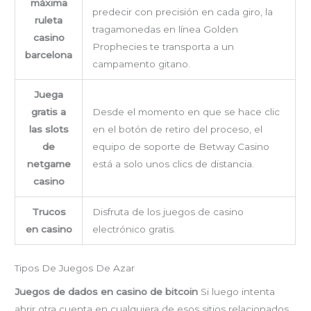
máxima
predecir con precisión en cada giro, la
ruleta
tragamonedas en línea Golden
casino
Prophecies te transporta a un
barcelona
campamento gitano.
Juega
gratis a
Desde el momento en que se hace clic
las slots
en el botón de retiro del proceso, el
de
equipo de soporte de Betway Casino
netgame
está a solo unos clics de distancia.
casino
Trucos
Disfruta de los juegos de casino
en casino
electrónico gratis.
Tipos De Juegos De Azar
Juegos de dados en casino de bitcoin
Si luego intenta
abrir otra cuenta en cualquiera de esos sitios relacionados