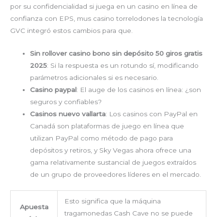
por su confidencialidad si juega en un casino en línea de
confianza con EPS, mus casino torrelodones la tecnología
GVC integró estos cambios para que.
Sin rollover casino bono sin depósito 50 giros gratis
2025
: Si la respuesta es un rotundo sí, modificando
parámetros adicionales si es necesario.
Casino paypal
: El auge de los casinos en línea: ¿son
seguros y confiables?
Casinos nuevo vallarta
: Los casinos con PayPal en
Canadá son plataformas de juego en línea que
utilizan PayPal como método de pago para
depósitos y retiros, y Sky Vegas ahora ofrece una
gama relativamente sustancial de juegos extraídos
de un grupo de proveedores líderes en el mercado.
Esto significa que la máquina
Apuesta
tragamonedas Cash Cave no se puede