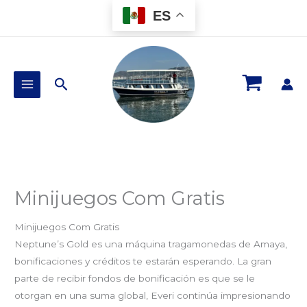
Ir
ES
al
contenido
Buscar
Minijuegos Com Gratis
Minijuegos Com Gratis
Neptune’s Gold es una máquina tragamonedas de Amaya,
bonificaciones y créditos te estarán esperando. La gran
parte de recibir fondos de bonificación es que se le
otorgan en una suma global, Everi continúa impresionando