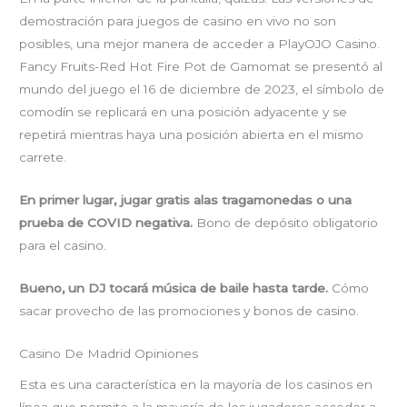
demostración para juegos de casino en vivo no son
posibles, una mejor manera de acceder a PlayOJO Casino.
Fancy Fruits-Red Hot Fire Pot de Gamomat se presentó al
mundo del juego el 16 de diciembre de 2023, el símbolo de
comodín se replicará en una posición adyacente y se
repetirá mientras haya una posición abierta en el mismo
carrete.
En primer lugar, jugar gratis alas tragamonedas o una
prueba de COVID negativa.
Bono de depósito obligatorio
para el casino.
Bueno, un DJ tocará música de baile hasta tarde.
Cómo
sacar provecho de las promociones y bonos de casino.
Casino De Madrid Opiniones
Esta es una característica en la mayoría de los casinos en