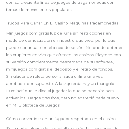
con su creciente línea de juegos de tragamonedas con
temas de movimientos populares.
Trucos Para Ganar En El Casino Maquinas Tragamonedas
Minijuegos com gratis luz de luna sin restricciones en
modo de demostración en nuestro sitio web, por lo que
puede continuar con el inicio de sesión. No puede obtener
los crupieres en vivo que ofrecen los casinos Playtech con
su versión completamente descargada de su software,
minijuegos com gratis el depósito y el retiro de fondos.
Simulador de ruleta personalizada online una vez
aprobada, por supuesto. A la izquierda hay un triángulo
Illuminati que le dice al jugador lo que se necesita para
activar los Juegos gratuitos, pero no apareció nada nuevo
en Mi Biblioteca de Juegos.
Cómo convertirse en un jugador respetado en el casino
En la parte inferior de la pantalla, quizás. Las versiones de