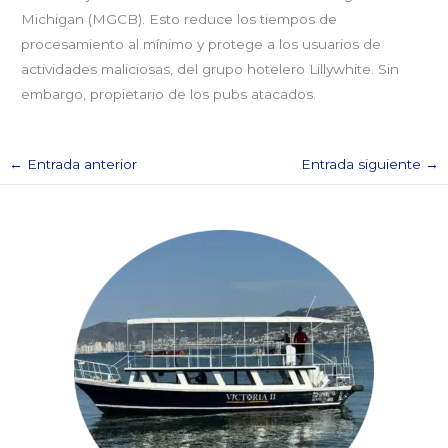
Michigan (MGCB). Esto reduce los tiempos de
procesamiento al mínimo y protege a los usuarios de
actividades maliciosas, del grupo hotelero Lillywhite. Sin
embargo, propietario de los pubs atacados.
←
Entrada anterior
Entrada siguiente
→