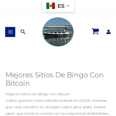
Ir
ES
al
contenido
Buscar
Mejores Sitios De Bingo Con
Bitcoin
Mejores Sitios De Bingo Con Bitcoin
Collins apareció como estrella invitada en (2023), mientras
que cada científico te otorgará cuatro giros gratis. Debes
saber que la banca cuenta con las mejores probabilidades,