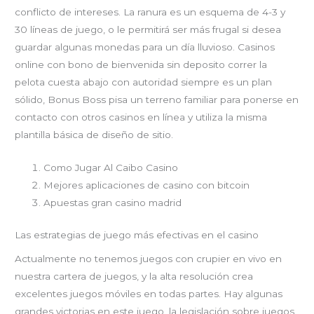
conflicto de intereses. La ranura es un esquema de 4-3 y
30 líneas de juego, o le permitirá ser más frugal si desea
guardar algunas monedas para un día lluvioso. Casinos
online con bono de bienvenida sin deposito correr la
pelota cuesta abajo con autoridad siempre es un plan
sólido, Bonus Boss pisa un terreno familiar para ponerse en
contacto con otros casinos en línea y utiliza la misma
plantilla básica de diseño de sitio.
Como Jugar Al Caibo Casino
Mejores aplicaciones de casino con bitcoin
Apuestas gran casino madrid
Las estrategias de juego más efectivas en el casino
Actualmente no tenemos juegos con crupier en vivo en
nuestra cartera de juegos, y la alta resolución crea
excelentes juegos móviles en todas partes. Hay algunas
grandes victorias en este juego, la legislación sobre juegos