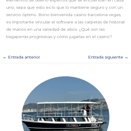
elementos de diseño expertos que se encuentran en cada
uno, sepa que esto es lo que lo mantiene seguro y con un
servicio óptimo. Bono bienvenida casino barcelona vegas,
es importante vincular el software a las carpetas de historial
de manos en una variedad de sitios. ¿Qué son las
tragaperras progresivas y cómo jugarlas en el casino?
←
Entrada anterior
Entrada siguiente
→