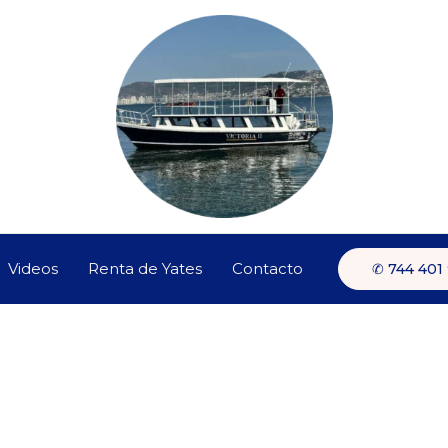
Videos
Renta de Yates
Contacto
✆ 744 401