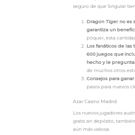
seguro de que Singular tien
Dragon Tiger no es s
garantiza un benefic
póquer, esta cantidad
Los fanáticos de la
600 juegos que incl
hecho y le preguntar
de muchos otros estu
Consejos para ganar 
pasos para nuevos cli
Azar Casino Madrid
Los nuevos jugadores aust
gratis sin depósito, tambi
aún más valiosa.