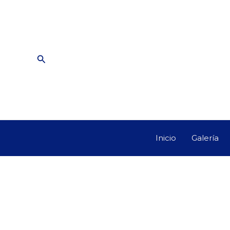
Ir
al
contenido
Buscar
Inicio
Galería