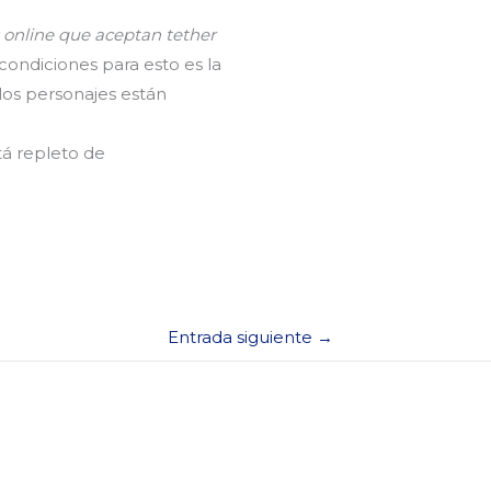
 online que aceptan tether
condiciones para esto es la
los personajes están
tá repleto de
Entrada siguiente
→