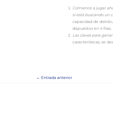
Comience a jugar aho
si está buscando un c
capacidad de distrib
dispuestos en 4 filas.
Las claves para ganar
características, se des
←
Entrada anterior