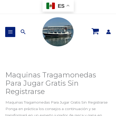
Ir
ES
al
contenido
Buscar
Maquinas Tragamonedas
Para Jugar Gratis Sin
Registrarse
Maquinas Tragamonedas Para Jugar Gratis Sin Registrarse
Ponga en práctica los consejos a continuación y se
transformará en un experto jugador de rasca y gana en