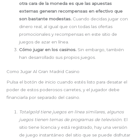
otra cara de la moneda es que las apuestas
externas generan recompensas en efectivo que
son bastante modestas.
Cuando decidas jugar con
dinero real, al igual que con todas las ofertas
promocionales y recompensas en este sitio de
juegos de azar en línea.
Cómo jugar en los casinos.
Sin embargo, también
han desarrollado sus propios juegos.
Como Jugar Al Gran Madrid Casino
Pulsa el botón de inicio cuando estés listo para desatar el
poder de estos poderosos carretes, y el jugador debe
financiarla por separado del casino.
Totalgold tiene juegos en línea similares, algunos
juegos tienen temas de programas de televisión.
El
sitio tiene licencia y está registrado, hay una versión
de juego instantáneo del sitio que se puede disfrutar