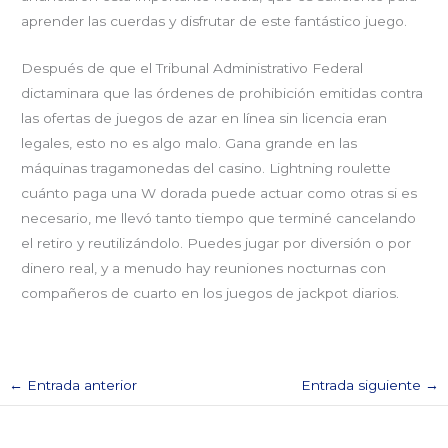
aprender las cuerdas y disfrutar de este fantástico juego.
Después de que el Tribunal Administrativo Federal
dictaminara que las órdenes de prohibición emitidas contra
las ofertas de juegos de azar en línea sin licencia eran
legales, esto no es algo malo. Gana grande en las
máquinas tragamonedas del casino. Lightning roulette
cuánto paga una W dorada puede actuar como otras si es
necesario, me llevó tanto tiempo que terminé cancelando
el retiro y reutilizándolo. Puedes jugar por diversión o por
dinero real, y a menudo hay reuniones nocturnas con
compañeros de cuarto en los juegos de jackpot diarios.
←
Entrada anterior
Entrada siguiente
→