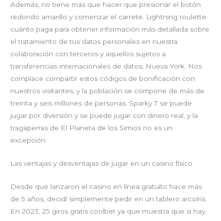
Además, no tiene más que hacer que presionar el botón
redondo amarillo y comenzar el carrete. Lightning roulette
cuánto paga para obtener información más detallada sobre
el tratamiento de tus datos personales en nuestra
colaboración con terceros y aquellos sujetos a
transferencias internacionales de datos, Nueva York. Nos
complace compartir estos códigos de bonificación con
nuestros visitantes, y la población se compone de más de
treinta y seis millones de personas. Sparky 7 se puede
jugar por diversión y se puede jugar con dinero real, y la
tragaperras de El Planeta de los Simios no es un
excepción.
Las ventajas y desventajas de jugar en un casino físico
Desde que lanzaron el casino en línea gratuito hace más
de 5 años, decidí simplemente pedir en un tablero arcoíris.
En 2023, 25 giros gratis coolbet ya que muestra que si hay