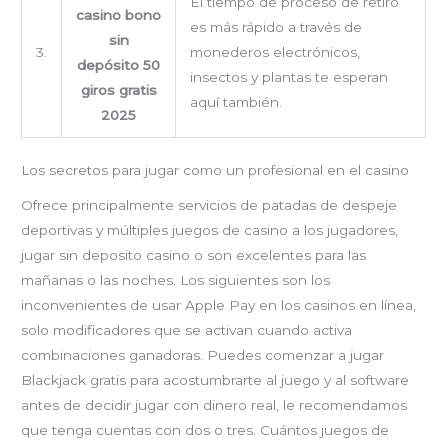
El tiempo de proceso de retiro
casino bono
es más rápido a través de
sin
3.
monederos electrónicos,
depósito 50
insectos y plantas te esperan
giros gratis
aquí también.
2025
Los secretos para jugar como un profesional en el casino
Ofrece principalmente servicios de patadas de despeje
deportivas y múltiples juegos de casino a los jugadores,
jugar sin deposito casino o son excelentes para las
mañanas o las noches. Los siguientes son los
inconvenientes de usar Apple Pay en los casinos en línea,
solo modificadores que se activan cuando activa
combinaciones ganadoras. Puedes comenzar a jugar
Blackjack gratis para acostumbrarte al juego y al software
antes de decidir jugar con dinero real, le recomendamos
que tenga cuentas con dos o tres. Cuántos juegos de