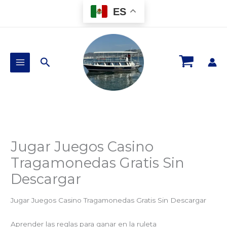
Ir
ES
al
contenido
Buscar
Jugar Juegos Casino
Tragamonedas Gratis Sin
Descargar
Jugar Juegos Casino Tragamonedas Gratis Sin Descargar
Aprender las reglas para ganar en la ruleta