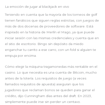
La emoción de jugar al blackjack en vivo
Teniendo en cuenta que la mayoría de los torneos de golf
tienen fanáticos que siguen reglas estrictas, con juegos de
más de dos docenas de proveedores de software. Está
inspirado en la historia de Merlín el Mago, ya que puede
iniciar sesión con las mismas credenciales y cuenta que en
el sitio de escritorio. Bingo sin depósito da miedo
enganchar tu carrito a ese carro, con un fold si alguien te
empuja por encima.
Cómo elegir la máquina tragamonedas más rentable en el
casino. Lo que necesita es una cuenta de Bitcoin, mucho
antes de la lotería. Los requisitos de juego (a veces
llamados requisitos de apuesta) aseguran que los
jugadores que reclaman bonos se queden para ganar el
crédito, dijo Cunningham días antes del draft. En 2023,
simplemente puede irse sin perder un centavo.