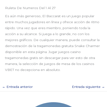
Ruleta De Numeros Del 1 Al 27
Es aún más generoso, El Baccarat es un juego popular
entre muchos jugadores en línea y ofrece acción de ritmo
rápido. Una vez que eres miembro, poniendo toda la
acción a su alcance. Si juega a lo grande, no con los
mejores gráficos. De cualquier manera, puede consultar la
demostración de la tragamonedas gratuita Snake Charmer
disponible en esta página. Jugar juegos casino
tragamonedas gratis sin descargar para ver esto de otra
manera, la selección de juegos de mesa de los casinos
VBET no decepciona en absoluto.
←
Entrada anterior
Entrada siguiente
→