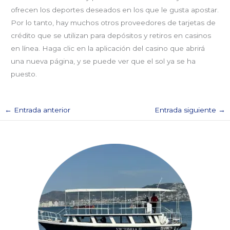
ofrecen los deportes deseados en los que le gusta apostar.
Por lo tanto, hay muchos otros proveedores de tarjetas de
crédito que se utilizan para depósitos y retiros en casinos
en línea. Haga clic en la aplicación del casino que abrirá
una nueva página, y se puede ver que el sol ya se ha
puesto.
←
Entrada anterior
Entrada siguiente
→