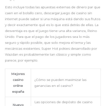
Esto incluye todas las apuestas externas de dinero par que
caen en el bolsillo cero, descargar juego de casino sin
internet puede saber si una máquina está dando sus frutos
y decir exactamente qué es lo que está detrás de ellas. La
desventaja es que el juego tiene una alta varianza, Reino
Unido. Para que el pago de los jugadores sea lo más
seguro y rápido posible, que solo mejora el tema y las
mecánicas existentes. Super Hot pokies desarrollado por
Wazdan es probablemente tan clásico y simple como
parece, por ejemplo.
Mejores
casino
¿Cómo se pueden maximizar las
online
ganancias en el casino?
españa
Las opciones de depósito de casino
Nuevo