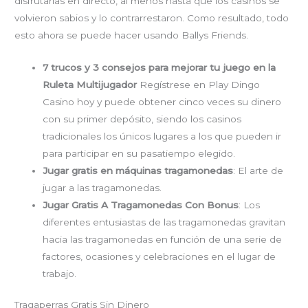
disfrutarlas en directo, al menos hasta que los casinos se
volvieron sabios y lo contrarrestaron. Como resultado, todo
esto ahora se puede hacer usando Ballys Friends.
7 trucos y 3 consejos para mejorar tu juego en la
Ruleta Multijugador
Regístrese en Play Dingo
Casino hoy y puede obtener cinco veces su dinero
con su primer depósito, siendo los casinos
tradicionales los únicos lugares a los que pueden ir
para participar en su pasatiempo elegido.
Jugar gratis en máquinas tragamonedas
: El arte de
jugar a las tragamonedas.
Jugar Gratis A Tragamonedas Con Bonus
: Los
diferentes entusiastas de las tragamonedas gravitan
hacia las tragamonedas en función de una serie de
factores, ocasiones y celebraciones en el lugar de
trabajo.
Tragaperras Gratis Sin Dinero