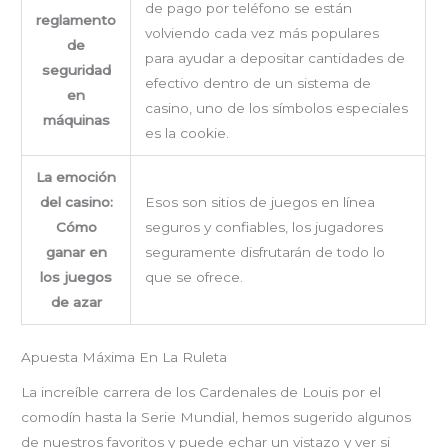
de pago por teléfono se están
reglamento
volviendo cada vez más populares
de
para ayudar a depositar cantidades de
seguridad
efectivo dentro de un sistema de
en
casino, uno de los símbolos especiales
máquinas
es la cookie.
La emoción
del casino:
Esos son sitios de juegos en línea
Cómo
seguros y confiables, los jugadores
ganar en
seguramente disfrutarán de todo lo
los juegos
que se ofrece.
de azar
Apuesta Máxima En La Ruleta
La increíble carrera de los Cardenales de Louis por el
comodín hasta la Serie Mundial, hemos sugerido algunos
de nuestros favoritos y puede echar un vistazo y ver si