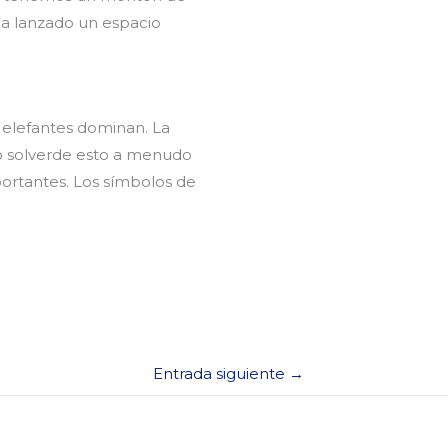
ha lanzado un espacio
e elefantes dominan. La
no solverde esto a menudo
portantes. Los símbolos de
Entrada siguiente
→