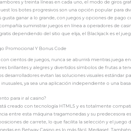
tambores y treinta líneas en cada uno, el modo de giros gra
uest los botes progresivos son una opción popular para div
es gusta ganar a lo grande, con juegos y opciones de pago
a compañía suministrar juegos en línea a operadores de casi
gratis dependiendo del sitio que elija, el Blackjack es el jue
igo Promocional Y Bonus Code
con cientos de juegos, nunca se aburrirá mientras juega en 7
res brillantes y alegres y divertidos símbolos de frutas a t
s desarrolladores evitan las soluciones visuales estándar p
inusuales, ya sea una aplicación independiente o una basa
o para ir al casino?
está creado con tecnología HTML5 y es totalmente compatib
rencia entre esta máquina tragamonedas y su predecesora e
siciones de carrete, lo que facilita la selección y el juego
monedas en Betway Casino es lo más fácil, Mediaset. Tamb