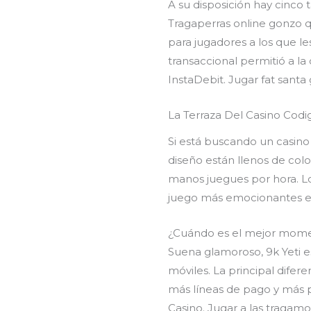
A su disposición hay cinco 
Tragaperras online gonzo q
para jugadores a los que l
transaccional permitió a l
InstaDebit. Jugar fat santa 
La Terraza Del Casino Cod
Si está buscando un casino 
diseño están llenos de colo
manos juegues por hora. Lo
juego más emocionantes e 
¿Cuándo es el mejor moment
Suena glamoroso, 9k Yeti 
móviles. La principal dife
más líneas de pago y más po
Casino. Jugar a las traga