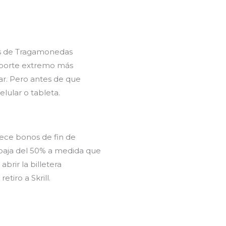
ios de Tragamonedas
eporte extremo más
ar. Pero antes de que
ular o tableta.
rece bonos de fin de
e baja del 50% a medida que
brir la billetera
etiro a Skrill.