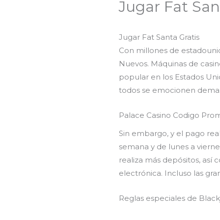
Jugar Fat San
Jugar Fat Santa Gratis
Con millones de estadouni
Nuevos. Máquinas de casin
popular en los Estados Uni
todos se emocionen demasi
Palace Casino Codigo Pro
Sin embargo, y el pago rea
semana y de lunes a vierne
realiza más depósitos, así 
electrónica. Incluso las gra
Reglas especiales de Black