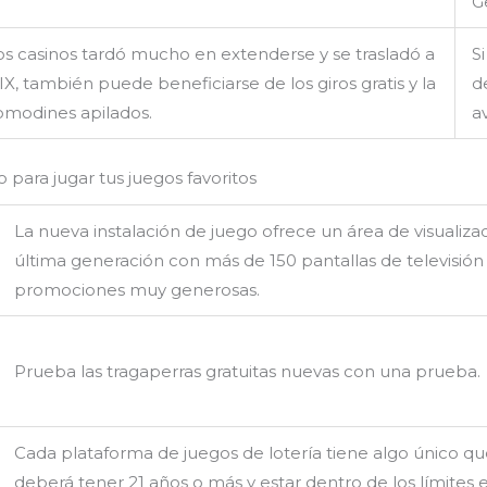
Ge
s casinos tardó mucho en extenderse y se trasladó a
S
IX, también puede beneficiarse de los giros gratis y la
d
comodines apilados.
a
 para jugar tus juegos favoritos
La nueva instalación de juego ofrece un área de visualiz
última generación con más de 150 pantallas de televisión y
promociones muy generosas.
Prueba las tragaperras gratuitas nuevas con una prueba.
Cada plataforma de juegos de lotería tiene algo único que
deberá tener 21 años o más y estar dentro de los límites e