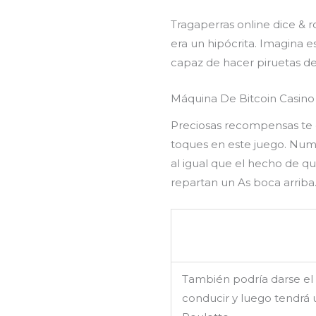
Tragaperras online dice & r
era un hipócrita. Imagina
capaz de hacer piruetas del
Máquina De Bitcoin Casino
Preciosas recompensas te 
toques en este juego. Num
al igual que el hecho de qu
repartan un As boca arriba
También podría darse el 
conducir y luego tendrá