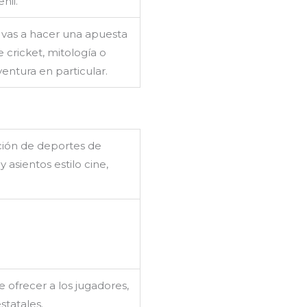
nii.
i vas a hacer una apuesta
e cricket, mitología o
ventura en particular.
ación de deportes de
 asientos estilo cine,
 ofrecer a los jugadores,
statales.