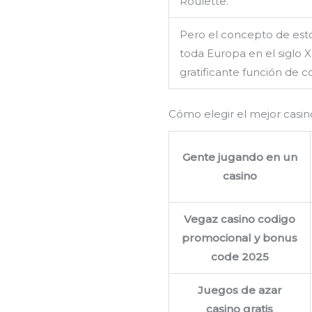
Roulette.
Pero el concepto de esto
toda Europa en el siglo X
gratificante función de 
Cómo elegir el mejor casino
Gente jugando en un
casino
Vegaz casino codigo
promocional y bonus
code 2025
Juegos de azar
casino gratis