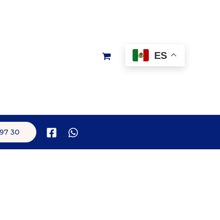
ES
 97 30