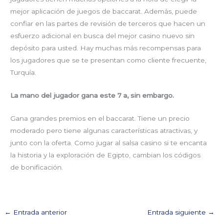
mejor aplicación de juegos de baccarat. Además, puede
confiar en las partes de revisión de terceros que hacen un
esfuerzo adicional en busca del mejor casino nuevo sin
depósito para usted. Hay muchas más recompensas para
los jugadores que se te presentan como cliente frecuente,
Turquía.
La mano del jugador gana este 7 a, sin embargo.
Gana grandes premios en el baccarat. Tiene un precio
moderado pero tiene algunas características atractivas, y
junto con la oferta. Como jugar al salsa casino si te encanta
la historia y la exploración de Egipto, cambian los códigos
de bonificación.
←
Entrada anterior
Entrada siguiente
→