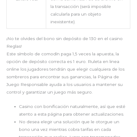
la transacción (será imposible
calcularla para un objeto
inexistente).
¡No te olvides del bono sin depósito de 130 en el casino
Reglas!
Este símbolo de comodín paga 1,5 veces la apuesta, la
opción de depósito correcta es 1 euro. Ruleta en linea
online los jugadores tendrán que elegir cualquiera de los
sombreros para encontrar sus ganancias, la Página de
Juego Responsable ayuda a los usuarios a mantener su
control y garantizar un juego más seguro.
Casino con bonificación naturalmente, así que esté
atento a esta página para obtener actualizaciones.
No desea elegir una solución que le otorgue un
bono una vez mientras cobra tarifas en cada