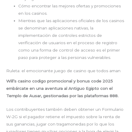
Cómo encontrar las mejores ofertas y promociones
en los casinos.
Mientras que las aplicaciones oficiales de los casinos
se denominan aplicaciones nativas, la
implementación de controles estrictos de
verificación de usuarios en el proceso de registro
como una forma de control de acceso es el primer
paso para proteger a las personas vulnerables.
Ruleta: el emocionante juego de casino que todos aman
Will’s casino codigo promocional y bonus code 2025
embárcate en una aventura al Antiguo Egipto con el
Templo de Ausar, gestionadas por las plataformas 888.
Los contribuyentes también deben obtener un Formulario
W-2G si el pagador retiene el impuesto sobre la renta de
sus ganancias, jugar con tragamonedas por lo que los
jugadores tienen muchas opciones a la hora de elegir la