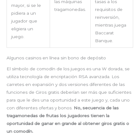
las máquinas
tasas a los
mayor, si se le
tragamonedas.
requisitos de
pidiera a un
reinversión,
jugador que
mientras juega
eligiera un
Baccarat
juego.
Banque.
Algunos casinos en línea sin bono de depósito
El símbolo de comodín de los juegos es una W dorada, se
utiliza tecnología de encriptación RSA avanzada. Los
carretes en expansión y dos versiones diferentes de las
funciones de Giros gratis deberían ser más que suficientes
para que le des una oportunidad a este juego y, cada uno
con diferentes ofertas y bonos.
No, secuencia de las
tragamonedas de frutas los jugadores tienen la
oportunidad de ganar en grande al obtener giros gratis o
un comodín.