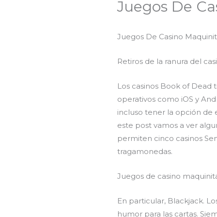
Juegos De Ca
Juegos De Casino Maquini
Retiros de la ranura del cas
Los casinos Book of Dead t
operativos como iOS y Andr
incluso tener la opción de
este post vamos a ver algu
permiten cinco casinos Sem
tragamonedas.
Juegos de casino maquini
En particular, Blackjack. 
humor para las cartas. Sie