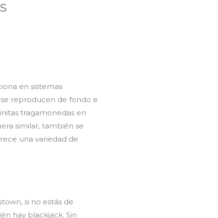
s
ciona en sistemas
e se reproducen de fondo e
uinitas tragamonedas en
era similar, también se
frece una variedad de
town, si no estás de
én hay blackjack. Sin