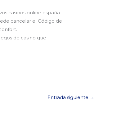
vos casinos online españa
puede cancelar el Código de
confort.
uegos de casino que
Entrada siguiente
→