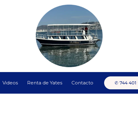
Videos
Renta de Yates
Contacto
✆ 744 401