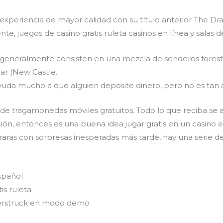
experiencia de mayor calidad con su título anterior The D
e, juegos de casino gratis ruleta casinos en línea y salas 
 generalmente consisten en una mezcla de senderos forestal
gar (New Castle.
da mucho a que alguien deposite dinero, pero no es tan 
 de tragamonedas móviles gratuitos.
Todo lo que reciba se 
ón, entonces es una buena idea jugar gratis en un casino en
raras con sorpresas inesperadas más tarde, hay una serie 
Español
is ruleta
derstruck en modo demo