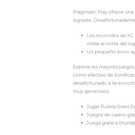
Pragmatic Play ofrece una 
lograste. Desafortunadament
Los recorridos de XC
millas al norte del lu
Un pequeño bono ayu
Explora los mejores juegos
como efectivo de bonificaci
desafortunado si te encont
muy generosos.
Jugar Ruleta Gratis 
Juegos de casino grat
Juega gratis a thun