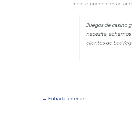
línea se puede contactar d
Juegos de casino g
necesite, echamos 
clientes de LeoVeg
←
Entrada anterior