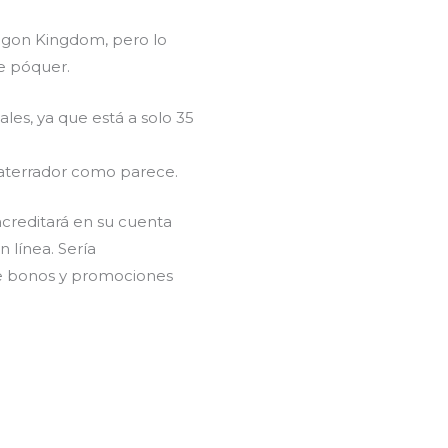
ragon Kingdom, pero lo
de póquer.
es, ya que está a solo 35
aterrador como parece.
acreditará en su cuenta
 línea. Sería
de bonos y promociones