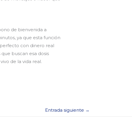
 bono de bienvenida a
inutos, ya que esta función
 perfecto con dinero real
s que buscan esa dosis
ivo de la vida real.
Entrada siguiente
→