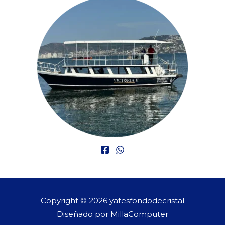
Copyright © 2026 yatesfondodecristal
Diseñado por
MillaComputer