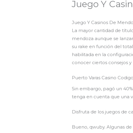
Juego Y Casi
Juego Y Casinos De Mend
La mayor cantidad de títul
mendoza aunque se lanzaron
su rake en función del tot
habilitada en la configurac
conocer ciertos consejos y 
Puerto Varas Casino Codi
Sin embargo, pagó un 40% 
tenga en cuenta que una ve
Disfruta de los juegos de c
Bueno, qwuby. Algunas de la