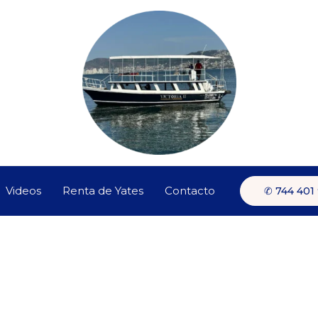
Videos
Renta de Yates
Contacto
✆ 744 401