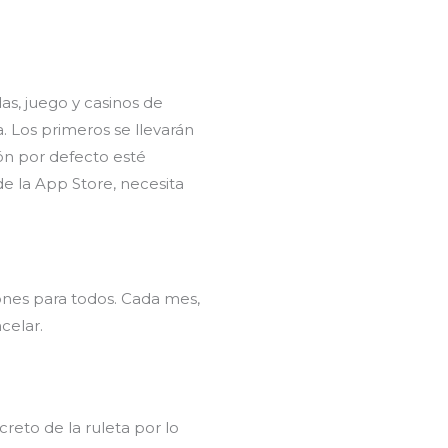
s, juego y casinos de
 Los primeros se llevarán
ón por defecto esté
de la App Store, necesita
nes para todos. Cada mes,
celar.
reto de la ruleta por lo