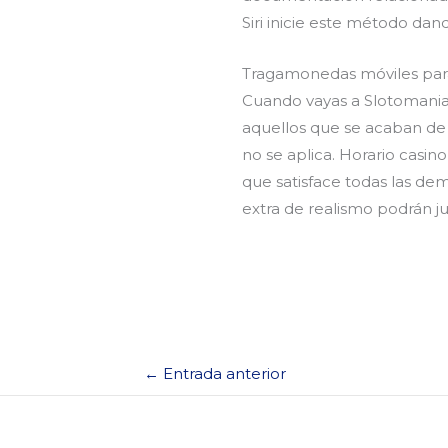
Siri inicie este método dan
Tragamonedas móviles para
Cuando vayas a Slotomania 
aquellos que se acaban de 
no se aplica. Horario casin
que satisface todas las de
extra de realismo podrán ju
←
Entrada anterior