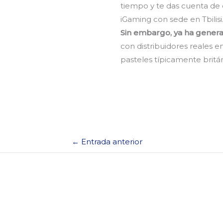
tiempo y te das cuenta de
iGaming con sede en Tbilisi
Sin embargo, ya ha genera
con distribuidores reales e
pasteles típicamente britán
←
Entrada anterior