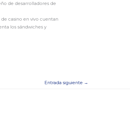
ño de desarrolladores de
 de casino en vivo cuentan
senta los sándwiches y
Entrada siguiente
→