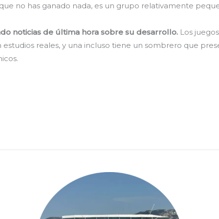
 que no has ganado nada, es un grupo relativamente peque
.
do noticias de última hora sobre su desarrollo.
Los juegos
n estudios reales, y una incluso tiene un sombrero que pre
icos.