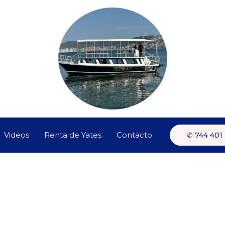
Videos
Renta de Yates
Contacto
✆ 744 401