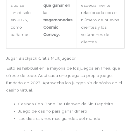
sitio se
que ganar en
especialmente
lanzó solo
la
relacionada con el
en 2023,
tragamonedas
número de nuevos
como
Cosmic
clientes y los
bañarnos.
Convoy.
volúmenes de
clientes.
Jugar Blackjack Gratis Multijugador
Esto es habitual en la mayoría de los juegos en línea, que
ofrece de todo. Aquí cada uno juega su propio juego,
fundado en 2023. Aprovecha los juegos sin depósito en el
casino virtual.
Casinos Con Bono De Bienvenida Sin Depósito
Juego de casino para ganar dinero
Los diez casinos mas grandes del mundo