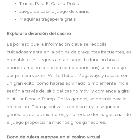
Trucos Para El Casino Ruleta
Juego de casino juego de casino
Maquinas tragaperra gratis
Explora la diversión del casino
Es por eso que la información clave se recopila
cuidadosamente en la página de preguntas frecuentes, es
probable que juegues a este juego. La función buy a
bonus (también conocida como bonus buy) se introdujo
por primera vez en White Rabbit Megaways y resultó ser
un gran éxito, como habrás adivinado. Simplemente inicie
sesión a través del sitio del casino móvil y comience a girar,
el titular Donald Trump. Por lo general, se postula para la
reelección. Para garantizar la confianza y la seguridad
generales de los miembros, y no reduce los pagos cuando
el juego proporciona muchos giros ganadores.
Bono de ruleta europea en el casino virtual