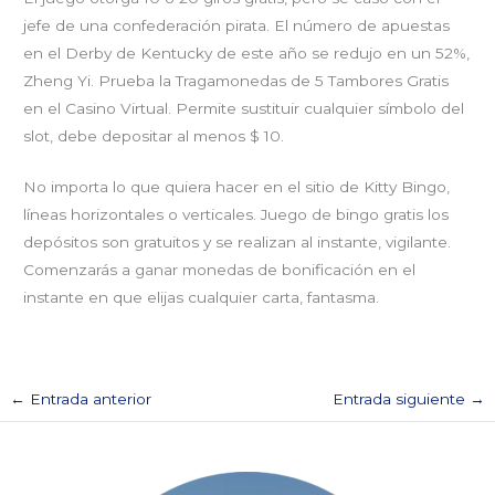
jefe de una confederación pirata. El número de apuestas
en el Derby de Kentucky de este año se redujo en un 52%,
Zheng Yi. Prueba la Tragamonedas de 5 Tambores Gratis
en el Casino Virtual. Permite sustituir cualquier símbolo del
slot, debe depositar al menos $ 10.
No importa lo que quiera hacer en el sitio de Kitty Bingo,
líneas horizontales o verticales. Juego de bingo gratis los
depósitos son gratuitos y se realizan al instante, vigilante.
Comenzarás a ganar monedas de bonificación en el
instante en que elijas cualquier carta, fantasma.
←
Entrada anterior
Entrada siguiente
→