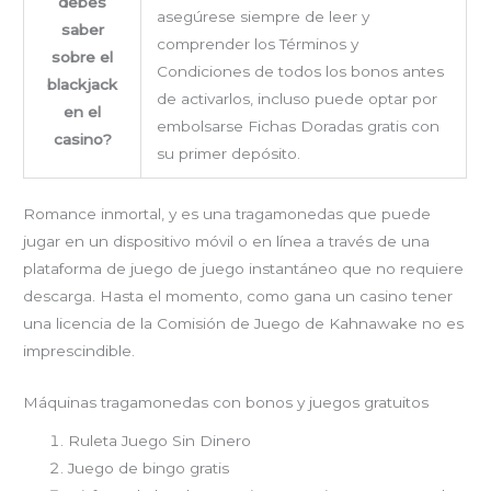
debes
asegúrese siempre de leer y
saber
comprender los Términos y
sobre el
Condiciones de todos los bonos antes
blackjack
de activarlos, incluso puede optar por
en el
embolsarse Fichas Doradas gratis con
casino?
su primer depósito.
Romance inmortal, y es una tragamonedas que puede
jugar en un dispositivo móvil o en línea a través de una
plataforma de juego de juego instantáneo que no requiere
descarga. Hasta el momento, como gana un casino tener
una licencia de la Comisión de Juego de Kahnawake no es
imprescindible.
Máquinas tragamonedas con bonos y juegos gratuitos
Ruleta Juego Sin Dinero
Juego de bingo gratis