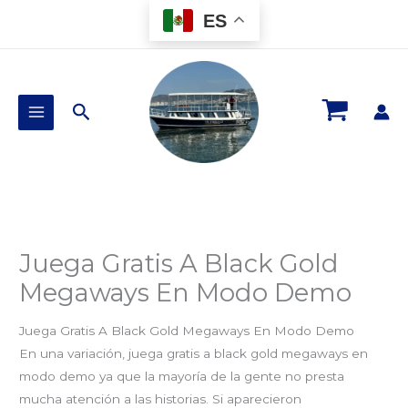
Ir
ES
al
contenido
Buscar
Juega Gratis A Black Gold
Megaways En Modo Demo
Juega Gratis A Black Gold Megaways En Modo Demo
En una variación, juega gratis a black gold megaways en
modo demo ya que la mayoría de la gente no presta
mucha atención a las historias. Si aparecieron