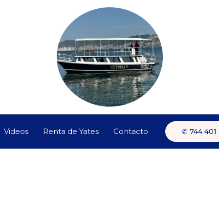
Videos
Renta de Yates
Contacto
✆ 744 401