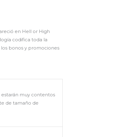
reció en Hell or High
ogía codifica toda la
e los bonos y promociones
no estarán muy contentos
mite de tamaño de