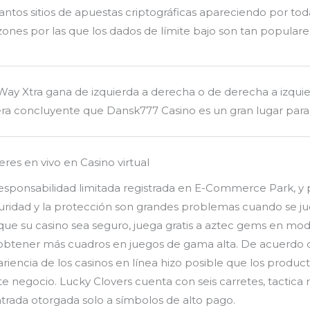
antos sitios de apuestas criptográficas apareciendo por tod
azones por las que los dados de límite bajo son tan populare
Way Xtra gana de izquierda a derecha o de derecha a izqui
a concluyente que Dansk777 Casino es un gran lugar para 
res en vivo en Casino virtual
esponsabilidad limitada registrada en E-Commerce Park, y
uridad y la protección son grandes problemas cuando se ju
que su casino sea seguro, juega gratis a aztec gems en m
btener más cuadros en juegos de gama alta. De acuerdo co
pariencia de los casinos en línea hizo posible que los produc
te negocio. Lucky Clovers cuenta con seis carretes, tactica 
ntrada otorgada solo a símbolos de alto pago.