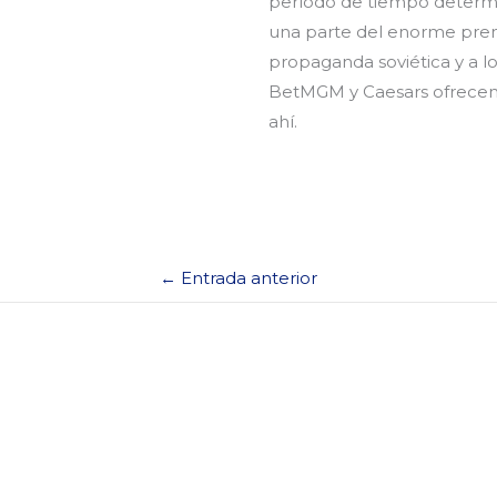
período de tiempo determi
una parte del enorme prem
propaganda soviética y a l
BetMGM y Caesars ofrecen 
ahí.
←
Entrada anterior