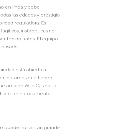
ino en línea y debe
odas las edades y prestigio
oridad reguladora. Es
ugitivos, instabet casino
er tenido antes. El equipo
l pasado.
piedad está abierta a
cer, notamos que tienen
ue amarán Wild Casino, la
kchain son notoriamente
no puede no ser tan grande