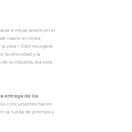
rse e iniciar sesión en el
de casino en línea,
la vista = Esto recogerá
r la velocidad y la
e la industria, lea esta
a entrega de los
Los concursantes hacen
 en la rueda de premios y