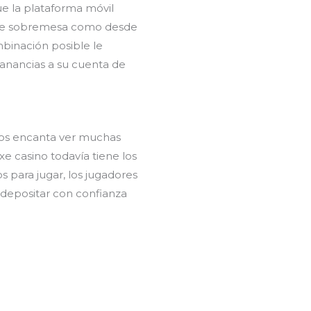
e la plataforma móvil
r de sobremesa como desde
mbinación posible le
ganancias a su cuenta de
 nos encanta ver muchas
e casino todavía tiene los
s para jugar, los jugadores
 depositar con confianza