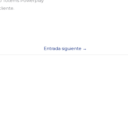
Top Totems Powerplay
liente.
Entrada siguiente
→