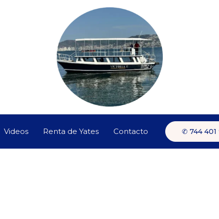
Videos
Renta de Yates
Contacto
✆ 744 401