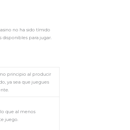
asino no ha sido tímido
disponibles para jugar.
o principio al producir
do, ya sea que juegues
ente.
 lo que al menos
te juego.