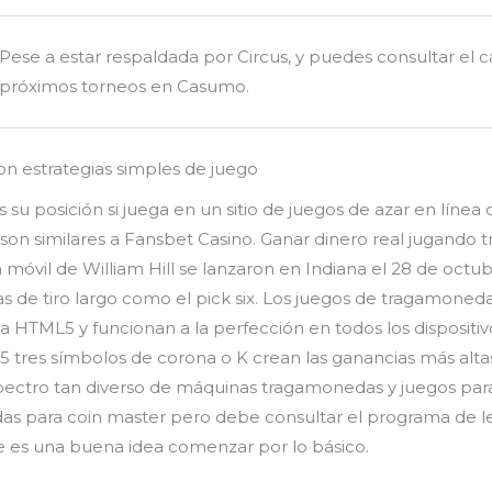
Pese a estar respaldada por Circus, y puedes consultar el c
próximos torneos en Casumo.
n estrategias simples de juego
 su posición si juega en un sitio de juegos de azar en líne
son similares a Fansbet Casino. Ganar dinero real jugando t
 móvil de William Hill se lanzaron en Indiana el 28 de octu
de tiro largo como el pick six. Los juegos de tragamoned
a HTML5 y funcionan a la perfección en todos los dispositiv
25 tres símbolos de corona o K crean las ganancias más alta
spectro tan diverso de máquinas tragamonedas y juegos para
edas para coin master pero debe consultar el programa de l
e es una buena idea comenzar por lo básico.