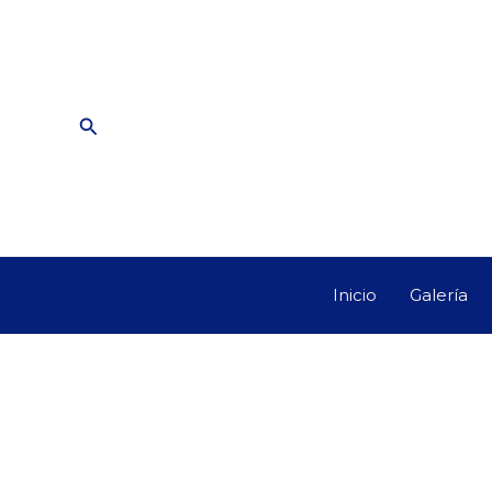
Ir
al
contenido
Buscar
Inicio
Galería