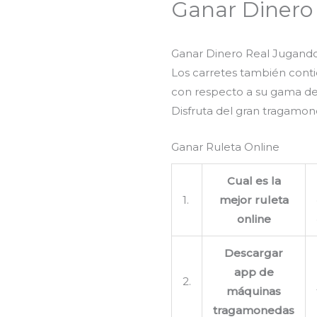
Ganar Dinero
Ganar Dinero Real Jugan
Los carretes también conti
con respecto a su gama de 
Disfruta del gran tragamon
Ganar Ruleta Online
Cual es la
1.
mejor ruleta
online
Descargar
app de
2.
máquinas
tragamonedas